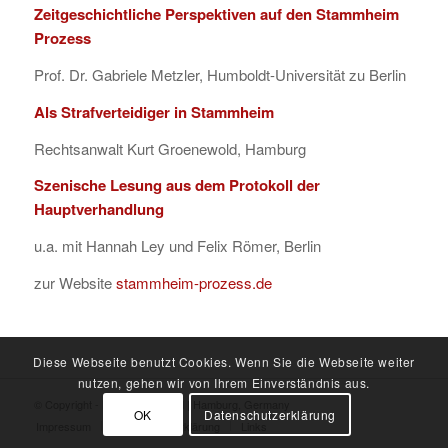
Zeitgeschichtliche Perspektiven auf den Stammheim
Prozess
Prof. Dr. Gabriele Metzler, Humboldt-Universität zu Berlin
Als Strafverteidiger in Stammheim
Rechtsanwalt Kurt Groenewold, Hamburg
Szenische Lesung aus dem Protokoll der
Hauptverhandlung
u.a. mit Hannah Ley und Felix Römer, Berlin
zur Website
stammheim-prozess.de
Diese Webseite benutzt Cookies. Wenn Sie die Webseite weiter
nutzen, gehen wir von Ihrem Einverständnis aus.
© Copyright - Kurt Groenewold | Hamburg, Germany
OK
Datenschutzerklärung
Impressum
Datenschutzerklärung
Links