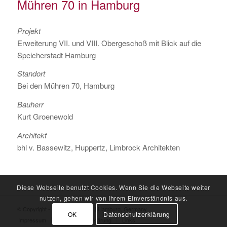
Mühren 70 in Hamburg
Projekt
Erweiterung VII. und VIII. Obergeschoß mit Blick auf die
Speicherstadt Hamburg
Standort
Bei den Mühren 70, Hamburg
Bauherr
Kurt Groenewold
Architekt
bhl v. Bassewitz, Huppertz, Limbrock Architekten
Diese Webseite benutzt Cookies. Wenn Sie die Webseite weiter
nutzen, gehen wir von Ihrem Einverständnis aus.
© Copyright - Kurt Groenewold | Hamburg, Germany
OK
Datenschutzerklärung
Impressum
Datenschutzerklärung
Links